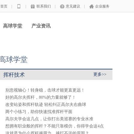
站首页
|
|
联系我们
|
意见建议
|
企业服务
高球学堂
产业资讯
高球学堂
挥杆技术
更多>>
别忽视轴心！转身稳，击球才能更直更远！
好的高尔夫挥杆，80%的力量就够了！
改变站姿和挥杆轨迹 轻松纠正高尔夫右曲球
两个小练习，助你快速找准挥杆平面
高尔夫学会这几点，让你打出美巡赛的专业水准
想拥有职业般的挥杆？不能只靠模仿，你得学会这4点
这就是为什么挥杆越用力、越打不远的原因？