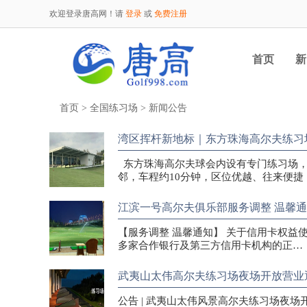
欢迎登录唐高网！请
登录
或
免费注册
首页
新
首页
>
全国练习场
>
新闻公告
湾区挥杆新地标｜东方珠海高尔夫练习
东方珠海高尔夫球会内设有专门练习场，
邻，车程约10分钟，区位优越、往来便
江滨一号高尔夫俱乐部服务调整 温馨
【服务调整 温馨通知】 关于信用卡权
多家合作银行及第三方信用卡机构的正…
武夷山太伟高尔夫练习场夜场开放营业
公告 | 武夷山太伟风景高尔夫练习场夜场