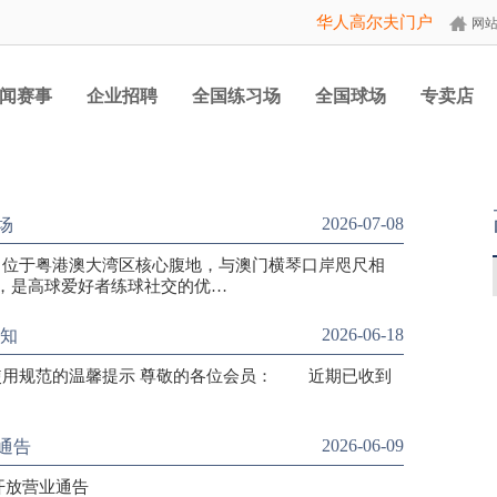
华人高尔夫门户
网
闻赛事
企业招聘
全国练习场
全国球场
专卖店
2026-07-08
场
位于粤港澳大湾区核心腹地，与澳门横琴口岸咫尺相
捷，是高球爱好者练球社交的优…
2026-06-18
通知
益使用规范的温馨提示 尊敬的各位会员： 近期已收到
2026-06-09
通告
开放营业通告