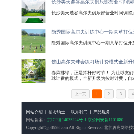
长沙美天麓谷高尔夫俱乐部营业时间调
长沙美天麓谷高尔夫俱乐部营业时间调整
隐秀国际高尔夫训练中心一期真草打位
隐秀国际高尔夫训练中心一期真草打位开
佛山高尔夫球会练习场计费模式全新升
春风拂绿，正是挥杆好时节！ 为让球友
球计费的模式，全新升级为按时计费，自20
上一页
1
2
3
4
网站介绍
|
招贤纳士
|
联系我们
|
产品服务
|
网站备案：
京ICP备14035224号-1 京公网安备1101080
Copyright©golf998.com All Rights Reserv