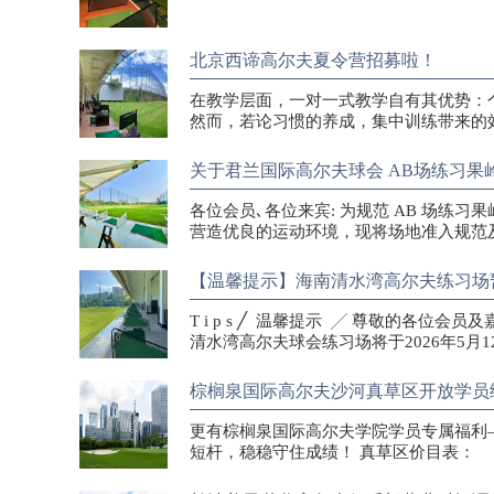
北京西谛高尔夫夏令营招募啦！
在教学层面，一对一式教学自有其优势：
然而，若论习惯的养成，集中训练带来的
关于君兰国际高尔夫球会 AB场练习果
各位会员､各位来宾: 为规范 AB 场练
营造优良的运动环境，现将场地准入规范
【温馨提示】海南清水湾高尔夫练习场
T i p s ╱ 温馨提示 ╱ 尊敬的各
清水湾高尔夫球会练习场将于2026年5月1
棕榈泉国际高尔夫沙河真草区开放学员
更有棕榈泉国际高尔夫学院学员专属福利
短杆，稳稳守住成绩！ 真草区价目表：