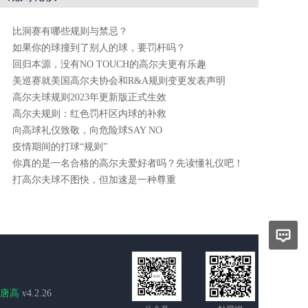
比洞赛有哪些规则与禁忌？
如果你的球撞到了别人的球，要罚杆吗？
回归本源，没有NO TOUCH的高尔夫更有乐趣
美巡赛就美国高尔夫协会和R&A规则变更发表声明
高尔夫球规则2023年更新版正式生效
高尔夫规则：红色罚杆区内球的补救
向高球礼仪致敬，向危险球SAY NO
疫情期间的打球“规则”
你真的是一名合格的高尔夫爱好者吗？先读懂礼仪吧！
打高尔夫球不图快，但加速是一种尊重
唐高
v4.2.26