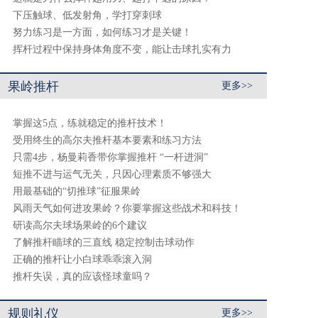
下压触球、低发射角，学打穿刺球
努力练习是一方面，如何练习才是关键！
挥杆过程中保持身体角度不变，能让击球扎实有力
果岭推杆
更多>>
掌握这5点，练就稳定的推杆技术！
受用终生的高尔夫推杆基本要素和练习方法
只需4步，杨曼莉香带你掌握推杆 “一杆进洞”
短推不进与运气无关，只因心理素质不够强大
用最基础的“切推球”征服果岭
风雨天气如何进攻果岭？你要掌握这些战术和科技！
研读高尔夫球场果岭的6个建议
了解推杆瞄球的三直线 稳定控制击球动作
正确的推杆让小白球乖乖滚入洞
推杆失误，真的应该怪球童吗？
规则礼仪
更多>>