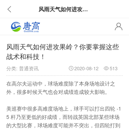
风雨天气如何进攻果岭？你要掌握这些战术和科技！
风雨天气如何进攻果岭？你要掌握这些
战术和科技！
分类: 普通资讯
2020-08-12
513
在高尔夫运动中，球场难度除了本身场地设计之
外，很多时候天气也会对成绩造成较大影响。
美巡赛中很多高难度场地上，球手可以打出四轮 -1
5 杆乃至更低的好成绩，而转战英国北部某些球场
的大型比赛，球场难度可能并不突出，但四轮打到