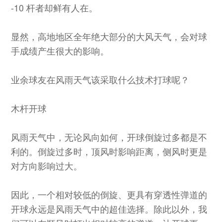
-10 杆者却鲜有人在。
显然，高地地区全年绝大部分的大风天气，会对球
手成绩产生很大的影响。
业余球友在风雨天气该采取什么技术打球呢？
木杆开球
风雨天气中，无论风向如何，开球倒旋过多都是不
利的。倒旋过多时，顶风时影响距离，侧风时更是
对方向影响过大。
因此，一个相对较低的倒旋、更具有穿透性弹道的
开球永远是风雨天气中的超佳选择。除此以外，我