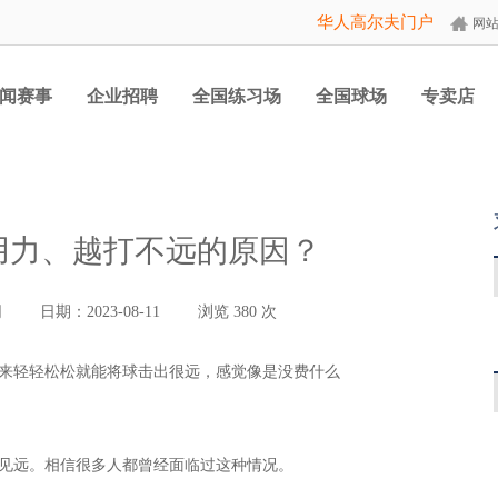
华人高尔夫门户
网
闻赛事
企业招聘
全国练习场
全国球场
专卖店
用力、越打不远的原因？
网
日期：2023-08-11
浏览
380
次
来轻轻松松就能将球击出很远，感觉像是没费什么
见远。相信很多人都曾经面临过这种情况。