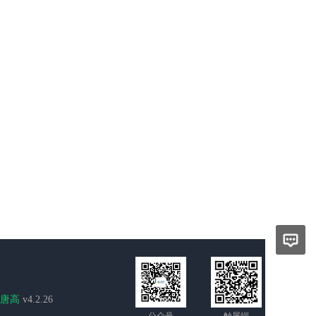
唐高
v4.2.26