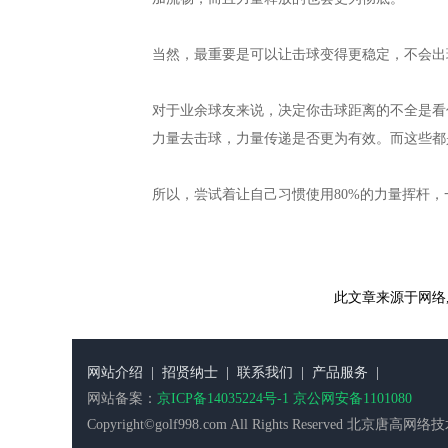
当然，最重要是可以让击球变得更稳定，不会出
对于业余球友来说，决定你击球距离的不全是看
力量去击球，力量传递是否更为有效。而这些
所以，尝试着让自己习惯使用80%的力量挥杆，
此文章来源于网络
网站介绍
|
招贤纳士
|
联系我们
|
产品服务
|
网站备案：
京ICP备14035224号-1 京公网安备1101080
Copyright©golf998.com All Rights Reserv