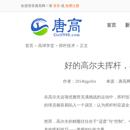
欢迎登录唐高网！请
登录
或
免费注册
首页
新
首页
>
高球学堂
>
挥杆技术
> 正文
好的高尔夫挥杆，
作者：2014bjgolfer
来源：唐高
在高尔夫这项优雅而充满挑战的运动中，挥杆技
的球员都容易陷入一个误区：认为挥杆时应该全
然而，高尔夫的精髓往往在于“适度”与“控制”
臬的挥杆技巧——掌握80%的力量。