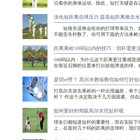
沿着你的身体运动。除此，短打关键是在
淡化短距离击球压力 提高短距离推击
短推失误将会给你的打球带来压力。如
不能丢失杆数了。你可用下面的方法来
距离果岭100码以内的技巧：切杆需更
100码以内：为什么这个距离更注重感觉
在靠近后脚的位置来打出较低弹道的球。
是切or劈？ 高尔夫教练教你如何打好短
打高尔夫攻击果岭的一杆出现偏差，有个
杆？ 作这个决定取决于几方面因素。但
如何更好的驾驭高尔夫挖起杆呢
球友们都知道短杆的重要性，而在实际下
上，在面对几十码的距离的击球时，我们