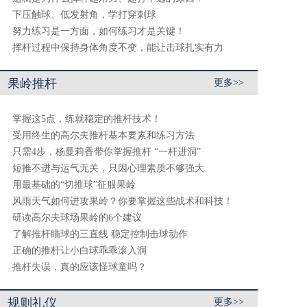
下压触球、低发射角，学打穿刺球
努力练习是一方面，如何练习才是关键！
挥杆过程中保持身体角度不变，能让击球扎实有力
果岭推杆
更多>>
掌握这5点，练就稳定的推杆技术！
受用终生的高尔夫推杆基本要素和练习方法
只需4步，杨曼莉香带你掌握推杆 “一杆进洞”
短推不进与运气无关，只因心理素质不够强大
用最基础的“切推球”征服果岭
风雨天气如何进攻果岭？你要掌握这些战术和科技！
研读高尔夫球场果岭的6个建议
了解推杆瞄球的三直线 稳定控制击球动作
正确的推杆让小白球乖乖滚入洞
推杆失误，真的应该怪球童吗？
规则礼仪
更多>>