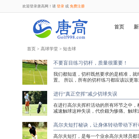
欢迎登录唐高网！请
登录
或
免费注册
首页
新
首页
>
高球学堂
>
短击球
不要盲目练习切杆，质量很重要！
我们都知道，切杆既然要求的是精准，就
置。 所以，所有的切杆练习都应该以更靠
进行“真正空挥”减少切球失误
在进行高尔夫挥杆活动的所有环节之中，
减速触球这种失误，代价颇为惨痛。触球
高尔夫短打秘诀，让身体转动带动下杆
高尔夫短打，是每一个业余高尔夫球员都