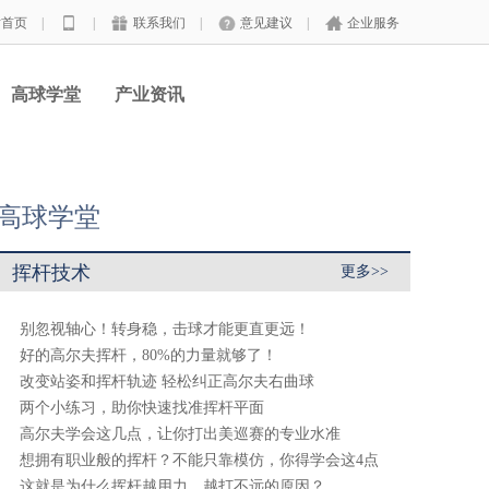
站首页
|
|
联系我们
|
意见建议
|
企业服务
高球学堂
产业资讯
高球学堂
挥杆技术
更多>>
别忽视轴心！转身稳，击球才能更直更远！
好的高尔夫挥杆，80%的力量就够了！
改变站姿和挥杆轨迹 轻松纠正高尔夫右曲球
两个小练习，助你快速找准挥杆平面
高尔夫学会这几点，让你打出美巡赛的专业水准
想拥有职业般的挥杆？不能只靠模仿，你得学会这4点
这就是为什么挥杆越用力、越打不远的原因？