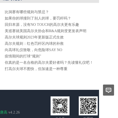
比洞赛有哪些规则与禁忌？
如果你的球撞到了别人的球，要罚杆吗？
回归本源，没有NO TOUCH的高尔夫更有乐趣
美巡赛就美国高尔夫协会和R&A规则变更发表声明
高尔夫球规则2023年更新版正式生效
高尔夫规则：红色罚杆区内球的补救
向高球礼仪致敬，向危险球SAY NO
疫情期间的打球“规则”
你真的是一名合格的高尔夫爱好者吗？先读懂礼仪吧！
打高尔夫球不图快，但加速是一种尊重
唐高
v4.2.26