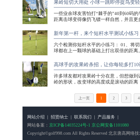
果岭短切大用处 小球一跳即停捉鸟变
一些业余球友害怕打“棘手的”40到60
距离击球变得像扔飞镖一样自然，并且更
新年第一杆，来个短杆水平测试小练习
六个检测你短杆水平的小练习： 01、将
球都在上一颗球的基础上打出双倍的距离
高球手的攻果岭杀招，让你每轮多打10
许多球友都对攻果岭十分在意，但想做到
岭的形状，改变球的高度或是滚动的距离
上一页
1
2
3
4
网站介绍
|
招贤纳士
|
联系我们
|
产品服务
|
网站备案：
京ICP备14035224号-1 京公网安备1101080
Copyright©golf998.com All Rights Reserv