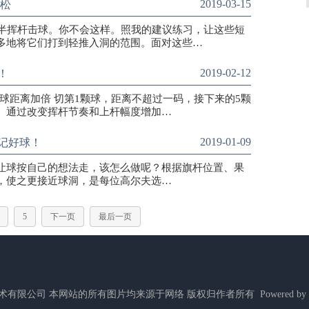
2019-03-15
轻松
码的半挥杆击球。你不会这样。照我的建议练习，让这些短
多地将它们打到轻推入洞的范围。面对这些…
2019-02-12
！
切球距离加倍 切第1颗球，距离不超过一码，接下来的5颗
。通过改变挥杆节奏和上杆幅度增加…
2019-01-09
记好球！
让球按自己的想法走，该怎么做呢？根据旗杆位置、果
，使之更接近球洞，是每位高尔夫选…
5
下一页
最后一页
ed 北京唐高网络技术有限公司 本网站的所有图片均来源于网络 版权归作者所有 Powered by