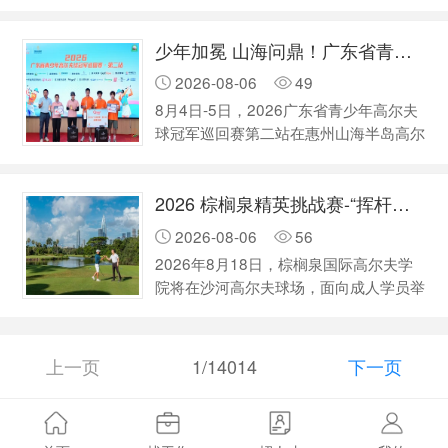
决赛轮。历经三天激烈比拼，全国各地业
B组的领先榜首。 曹盛勋三战蓝湾终获
余顶尖球员同台比拼，54洞决胜时刻，
胜！ 刘美均抓鹰夺冠 凭借今日第11洞…
少年加冕 山海问鼎！广东省青少年冠军巡回赛赛第二站落幕
全程高能，见证冠军诞生！ 近期本地
持续高温酷暑，露天球场日照强烈，长时
2026-08-06
49
间户外竞技极易引发中暑等不适。为全方
8月4日-5日，2026广东省青少年高尔夫
位保障参赛球员、裁判及现场工作人员身
球冠军巡回赛第二站在惠州山海半岛高尔
体健康，赛事组委会提前部署全套高温防
夫球会圆满完赛。本站为中高协二级认证
暑保障方案，多维度筑牢安全防线…
官方青少年赛事，汇聚七十余名粤港澳大
2026 棕榈泉精英挑战赛-“挥杆为萌” 正式开启报名
湾区及海外青少年球员，历经两日36洞
激烈角逐，各组别冠军悉数诞生。赛事设
2026-08-06
56
置清晰晋升通道：A组前三名、B组冠军
2026年8月18日，棕榈泉国际高尔夫学
可直通广东巡回赛第三站，是少年球手奔
院将在沙河高尔夫球场，面向成人学员举
赴职业赛场的重要阶梯。 两轮比赛日晴
办一场高尔夫球赛，我们诚挚邀请您共赴
空骄阳、海风送爽，起伏多变的海滨山地
绿茵之约。本赛事将与沙河高尔夫球
球道考验选手控球与推杆功底；决赛轮…
会“流浪猫 TNR 绝育计划”温情联动，将
上一页
1/14014
下一页
运动的热情转化为对这些弱小生命的真切
关爱，让我们以球会友，为爱挥杆！
一、赛事名称：2026 棕榈泉精英挑战
赛-“挥杆为萌” 二、主办单位：棕榈泉国