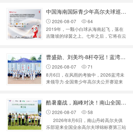
高尔夫邀请赛80人 高尔夫体验趣味赛20
中国海南国际青少年高尔夫球巡回赛马来西亚阿娃娜站将启航
人 参赛人员： 美兰湖会员携子女
（1+1） 麦高学院学员携家属（1+1）
2026-08-07
64
报名时间：即日起至满员为止 报名方
2019年，一颗小白球从海南起飞，落在
式： 联系您的会服专员，先到先得满额
吉隆坡的绿茵之上。七年之后，它将在云
为止 备注：仅限记名会员本人携带子女
顶高原的云雾与密林之间，迎来最响亮的
参赛收费 高尔夫亲子赛：660元/人（含
一次回响。 2026年8月13日至15日，海
教学、下场击球及晚宴）…
曹盛勋、刘美均-8杆夺冠！蓝湾青少年公开赛C、D组冠军出炉
南省青少年高尔夫球巡回赛马来西亚分
站，首度登陆马来西亚云顶高原阿娃娜高
2026-08-07
71
尔夫球场。这是赛事与马来西亚结缘的第
8月6日，在风雨的考验中，2026蓝湾未
七年，也是第一次从城市球场走向高原雨
来领导力·全国青少年高尔夫公开赛迎来
林。来自11个国家及地区的青少年球员
第二个比赛日的较量。目前，C、D组别
将齐聚于此，挥杆、较量、相识，在高原
已经率先完赛，双双交出-8杆总成绩的曹
清凉的空气中，完成一场竞技与友谊的
酷暑鏖战，巅峰对决！南山全国业余高尔夫锦标赛第三站收官
盛勋、刘美均分别问鼎男女C组。王冠
双…
勋、李佳璇则分别夺得男女D组胜利。
2026-08-07
58
A、B组别则将在明日迎来最终的冠军冲
2026年8月6日，南山丹岭高尔夫俱
刺。目前，男女A组依旧由李贽、蔡慧珍
乐部迎来全国业余高尔夫球锦标赛第三站
分别领跑。李一凡、曹可则分别占据男女