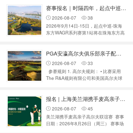
会 承办球场：海口观澜湖老墙球场（3号
赛，拥有珠海学籍的港澳台和外籍在校学
赛事报名｜时隔四年，起点中巡9月重返珠海东方！
场） 比赛日期：2026年8月23日 比赛方
生…
式：青少年男子、女子个人比杆赛 参赛
2026-08-07
38
资格及分组 (一) 符合赛事年龄要求的青
2026年9月14日-15日，起点中巡-珠海
少年高尔夫球员； (二) 年龄6岁以上，18
东方WAGR系列赛第1站将在珠海东方高
岁及以下; (三) 为了参赛选手的安全及比
尔夫球会打响。这座曾连续多年举办女子
赛顺利进行，赛事组委会有权对限定人数
中巡及起点中巡赛事的国际锦标级球场，
进行适当调…
PGA安瀛高尔夫俱乐部亲子配对赛 | 球员招募中
如今迎来新的挑战者们登台！ 起点中巡
赛主要面向女子职业球员、女子教练员，
2026-08-07
33
以及本土优秀男女业余球员。其办赛原则
参赛规则 1. 高尔夫规则： • 比赛采用
旨在通过精简、高频办赛，立足当地，让
The R&A规则有限公司和美国高尔夫球
广大球手都可以感受到职业比赛的氛围，
协会联合颁布的最新版《高尔夫球规
增加比赛经验，熟悉赛事规则，以赛代
则》，以及PGA安瀛俱乐部当地规则。
练，是鼓励承办球场所在地区广大高尔夫
报名 | 上海美兰湖携手麦高亲子高尔夫联谊赛
2. 发球台： • 男子蓝Tee（60周岁以上
爱好者积…
白Tee） • 女子红Tee 3. 职业球员、教
2026-08-07
45
练、球场和练习场工作人员可参赛，不计
美兰湖携手麦高亲子高尔夫联谊赛 赛事
排名。 4. 如遇规则问题，由俱乐部裁判
日期：2026年8月26日（周三） 赛事场
及组委会裁决。 【其他规则】 •比赛中严
地：尼克劳斯球场、练习场 参赛人数：
禁加击，果岭上参赛者必须推球…