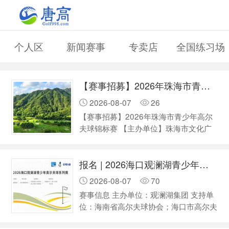
个人区
新闻赛事
专卖店
全国练习场
【赛事招募】2026年珠海市青少年高尔夫球锦标赛
2026-08-07
26
【赛事招募】2026年珠海市青少年高尔
夫球锦标赛 【主办单位】珠海市文化广
电旅游体育局、珠海市教育局 【承办单
位】珠海市体育总会 【协办单位】珠海
报名 | 2026海口观澜湖青少年高尔夫球系列赛第三站
翠湖高尔夫训练中心 【支持单位】珠海
市体育彩票管理中心、珠海翠湖高尔夫球
2026-08-07
70
会 【日 期 】2026 年8 月 25日（星期
赛事信息 主办单位：观澜湖集团 支持单
二） 【场 地 】香山+诺曼场 【人 数 】
位：海南省高尔夫球协会；海口市高尔夫
约40人 【参赛资格】必须拥有珠海学籍
球协会 承办单位：海口观澜湖高尔夫球
的在校学生方可代表学籍所在学校报名参