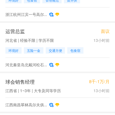
环境好
包食宿
管理规范
晋升快
浙江杭州江滨一号高尔...
运营总监
面议
河北省 | 经验不限 | 学历不限
13小时前
环境好
五险一金
交通方便
包食宿
河北秦皇岛北戴河松石...
球会销售经理
8千-1万/月
江西省 | 1~3年 | 大专及同等学历
13小时前
江西南昌翠林高尔夫俱...