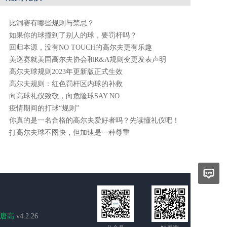
比洞赛有哪些规则与禁忌？
如果你的球撞到了别人的球，要罚杆吗？
回归本源，没有NO TOUCH的高尔夫更有乐趣
美巡赛就美国高尔夫协会和R&A规则变更发表声明
高尔夫球规则2023年更新版正式生效
高尔夫规则：红色罚杆区内球的补救
向高球礼仪致敬，向危险球SAY NO
疫情期间的打球“规则”
你真的是一名合格的高尔夫爱好者吗？先读懂礼仪吧！
打高尔夫球不图快，但加速是一种尊重
唐高
v4.2.26