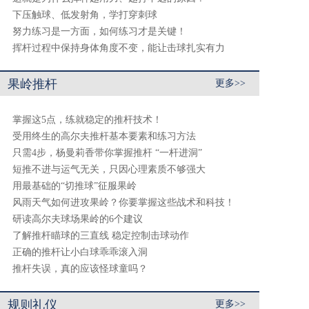
下压触球、低发射角，学打穿刺球
努力练习是一方面，如何练习才是关键！
挥杆过程中保持身体角度不变，能让击球扎实有力
果岭推杆
更多>>
掌握这5点，练就稳定的推杆技术！
受用终生的高尔夫推杆基本要素和练习方法
只需4步，杨曼莉香带你掌握推杆 “一杆进洞”
短推不进与运气无关，只因心理素质不够强大
用最基础的“切推球”征服果岭
风雨天气如何进攻果岭？你要掌握这些战术和科技！
研读高尔夫球场果岭的6个建议
了解推杆瞄球的三直线 稳定控制击球动作
正确的推杆让小白球乖乖滚入洞
推杆失误，真的应该怪球童吗？
规则礼仪
更多>>