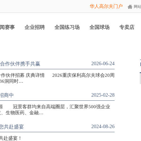
华人高尔夫门户
网
闻赛事
企业招聘
全国练习场
全国球场
专卖店
2026-06-24
邀合作伙伴携手共赢
合作伙伴招募 庆典详情 2026重庆保利高尔夫球会20周
36洞同时…
2025-02-28
招商中
源 冠景客群均来自高端圈层，汇聚世界500强企业
技、生物医药、金融…
2024-08-26
邀您共赴盛宴
您共赴盛宴！