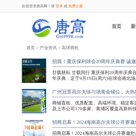
欢迎登录唐高网！请
登录
或
免费注册
首页
新
首页
>
产业资讯
>
高球商机
招商！重庆保利球会20周年庆典赛 诚
廿载耕耘 廿载同行 重庆保利20周年庆典
年庆典，定于9月19日(周六)在球会南北场
广州冠景高尔夫练习场黄金铺位，火热
商铺直租、优质配套、高端环境、稳定客
及上市公司170多家、黄埔区覆盖高新科
招商启幕！2024海南高尔夫球公开赛
招商启幕！2024海南高尔夫球公开赛邀