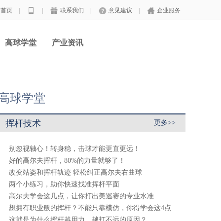
站首页
|
|
联系我们
|
意见建议
|
企业服务
高球学堂
产业资讯
高球学堂
挥杆技术
更多>>
别忽视轴心！转身稳，击球才能更直更远！
好的高尔夫挥杆，80%的力量就够了！
改变站姿和挥杆轨迹 轻松纠正高尔夫右曲球
两个小练习，助你快速找准挥杆平面
高尔夫学会这几点，让你打出美巡赛的专业水准
想拥有职业般的挥杆？不能只靠模仿，你得学会这4点
这就是为什么挥杆越用力、越打不远的原因？