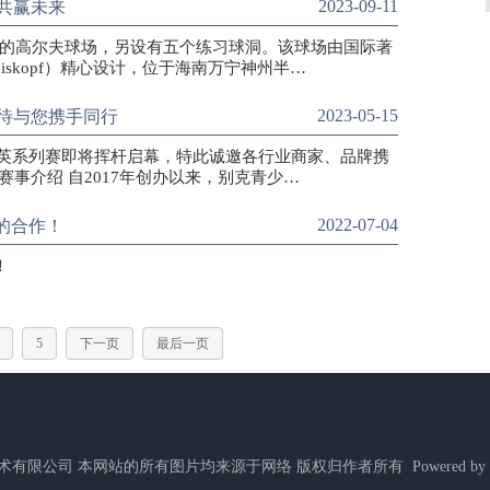
2023-09-11
共赢未来
洞的高尔夫球场，另设有五个练习球洞。该球场由国际著
iskopf）精心设计，位于海南万宁神州半…
2023-05-15
待与您携手同行
精英系列赛即将挥杆启幕，特此诚邀各行业商家、品牌携
事介绍 自2017年创办以来，别克青少…
2022-07-04
的合作！
！
5
下一页
最后一页
ed 北京唐高网络技术有限公司 本网站的所有图片均来源于网络 版权归作者所有 Powered by