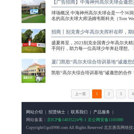
【广告招商】中海神州高尔夫球会邀您
球场概况 中海神州高尔夫球会是一个36
名的高尔夫球大师汤姆韦斯科夫（Tom We
招商丨别克青少年高尔夫挥杆在即，期
盛夏将至，2023别克全国青少年高尔夫
手同行，助力每一位高球少年奔赴理想。 赛
厦门凯歌“高尔夫综合培训基地”诚邀您
凯歌“高尔夫综合培训基地”诚邀您的合作
上一页
1
2
3
4
网站介绍
|
招贤纳士
|
联系我们
|
产品服务
|
网站备案：
京ICP备14035224号-1 京公网安备1101080
Copyright©golf998.com All Rights Reserv