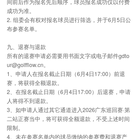
间前后作为报名先后顺序，球员报名成功仅以付费
成功为准。
2. 组委会有权对报名球员进行筛选，并于6月5日公
布参赛名单。
九、退赛与退款
所有的退赛申请必需要用书面文字或电子邮件gdto
ur@golfflow.cn。
1、申请人在报名截止日期（6月4日17:00）前退
赛，将获得全额退款。
2、在报名截止日期（6月4日17:00）后退赛，申请
人将得不到退款。
3、如申请人通过其它通道进入2026广东巡回赛·第
二站正赛当中，将可获得全额退款，不受上述时间
限制。
4、未在参赛名单内的球员缴纳的参赛费和退赛产