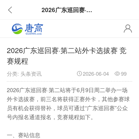
2026广东巡回赛·第二站外卡选拔赛 竞赛规程
2026广东巡回赛·第二站外卡选拔赛 竞
赛规程
分类: 头条资讯
2026-06-04
99
2026广东巡回赛·第二站将于6月9日周二举办一场
外卡选拔赛，前三名将获得正赛外卡，其他参赛球
员有机会获得替补，球员可通过“广东巡回赛”公众
号内报名通道报名，竞赛规程如下。
一、赛站信息