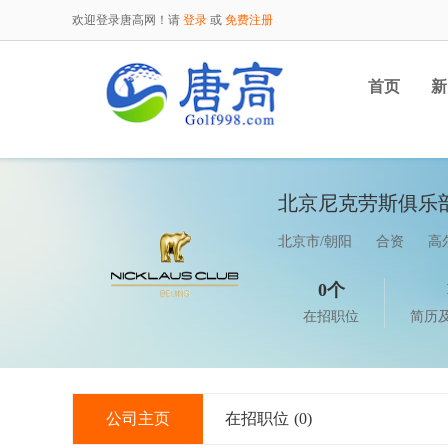
欢迎登录唐高网！请
登录
或
免费注册
首页
新
北京尼克劳斯俱乐
北京市/朝阳
合资
高
0个
在招职位
简历
公司主页
在招职位
(0)