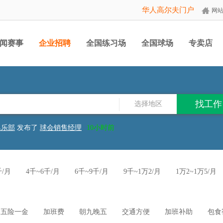
华人高尔夫门户
网
闻赛事
企业招聘
全国练习场
全国球场
专卖店
选择地区
俱乐部
发布了
球会销售经理
10小时前
俱乐部
发布了
会所前台接待
10小时前
俱乐部
发布了
高尔夫练习场主管
10小时前
尔夫俱乐部
发布了
练习场销售
3天前
俱乐部
发布了
巡场员
2026-07-30
千/月
4千~6千/月
6千~9千/月
9千~1万2/月
1万2~1万5/月
发展有限公司
发布了
餐厅主管
2026-07-28
发展有限公司
发布了
草坪剪草工
2026-07-28
月
有限公司
发布了
淮阳菜、潮州菜厨师
2026-07-23
俱乐部
发布了
房务经理
10小时前
石高尔夫俱乐部
发布了
运营总监
10小时前
五险一金
加班费
朝九晚五
交通方便
加班补助
包食