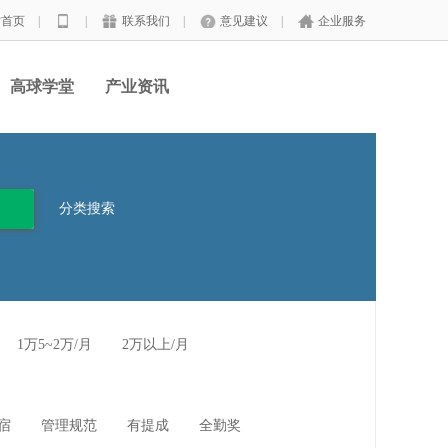
站首页
|
|
联系我们
|
意见建议
|
企业服务
高球学堂
产业资讯
分类搜索
1万5~2万/月
2万以上/月
宿
管理规范
有提成
全勤奖