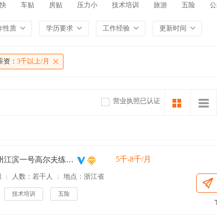
快
车贴
房贴
压力小
技术培训
旅游
五险
公
作性质
学历要求
工作经验
更新时间
薪资：
3千以上/月
营业执照已认证
5千-8千/月
浙江杭州江滨一号高尔夫练习场
职
人数：若干人
地点：浙江省
|
|
技术培训
五险