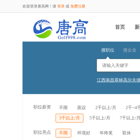
欢迎登录唐高网！请
登录
或
免费注册
首页
新
搜职位
搜企业
江西南昌翠林高尔夫
北京鸿华国际高尔夫
北京鸿华国际高尔夫
江苏南京钟山国际高
杭州西湖高尔夫乡村
职位薪资
不限
面议
2千以上/月
2千~4
广东金立高尔夫体育
广东金立高尔夫体育
3千以上/月
5千以上/月
7千以上/
湖北省五乐台度假区
江西南昌翠林高尔夫
河北秦皇岛北戴河松
职位亮点
不限
环境好
年终奖
双休