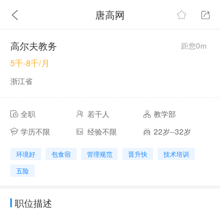
唐高网
高尔夫教务
距您0m
5千-8千/月
浙江省
全职
若干人
教学部
学历不限
经验不限
22岁--32岁
环境好
包食宿
管理规范
晋升快
技术培训
五险
职位描述