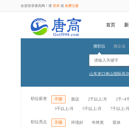
欢迎登录唐高网！请
登录
或
免费注册
首页
新
搜职位
搜企业
山东龙口南山国际高
山东龙口南山国际高
山东龙口南山国际高
江苏南京钟山国际高
杭州西湖高尔夫乡村
职位薪资
不限
面议
2千以上/月
2千~4
广东金立高尔夫体育
广东金立高尔夫体育
3千以上/月
5千以上/月
7千以上/
湖北省五乐台度假区
山东龙口南山国际高
山东龙口南山国际高
职位亮点
不限
环境好
年终奖
双休