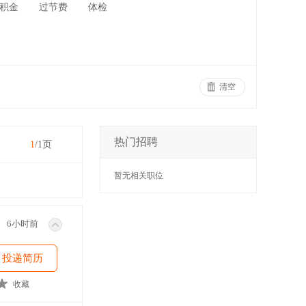
积金
过节费
体检
清空
热门招聘
1
/1页
暂无相关职位
6小时前
投递简历
收藏