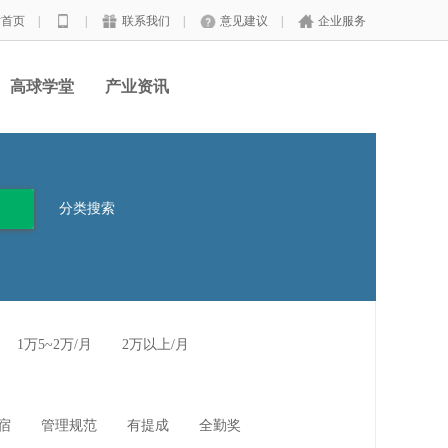
站首页
|
|
联系我们
|
意见建议
|
企业服务
高球学堂
产业资讯
分类搜索
1万5~2万/月
2万以上/月
宿
管理规范
有提成
全勤奖