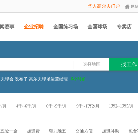
华人高尔夫门户
网
闻赛事
企业招聘
全国练习场
全国球场
专卖店
选择地区
尔夫球会
发布了
高尔夫球场运营经理
6小时前
尔夫球会
发布了
高尔夫业务员
6小时前
尔夫球会
发布了
高尔夫运营总监
6小时前
尔夫俱乐部
发布了
练习场销售
2天前
俱乐部
发布了
巡场员
2026-07-30
千/月
4千~6千/月
6千~9千/月
9千~1万2/月
1万2~1万5/月
发展有限公司
发布了
餐厅主管
2026-07-28
发展有限公司
发布了
草坪剪草工
2026-07-28
月
有限公司
发布了
淮阳菜、潮州菜厨师
2026-07-23
尔夫球会
发布了
草坪经理
6小时前
尔夫球会
发布了
高尔夫销售总监
6小时前
五险一金
加班费
朝九晚五
交通方便
加班补助
包食