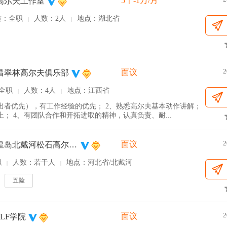
5千-1万/月
高尔夫工作室
质：全职
人数：2人
地点：湖北省
|
|
2
面议
昌翠林高尔夫俱乐部
全职
人数：4人
地点：江西省
|
|
出者优先），有工作经验的优先； 2、熟悉高尔夫基本动作讲解；
； 4、有团队合作和开拓进取的精神，认真负责、耐...
2
面议
河北秦皇岛北戴河松石高尔夫俱乐部
职
人数：若干人
地点：河北省/北戴河
|
|
五险
2
面议
LF学院