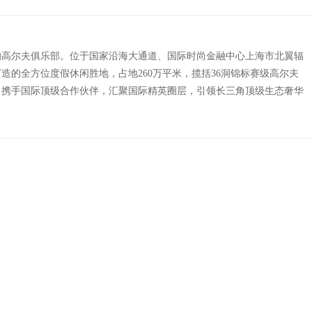
证的高尔夫俱乐部。位于国家沿海大通道、国际时尚金融中心上海市北翼辐
造的全方位度假休闲胜地，占地260万平米，揽括36洞锦标赛级高尔夫
，携手国际顶级合作伙伴，汇聚国际精英圈层，引领长三角顶级生态奢华