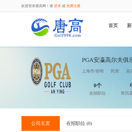
欢迎登录唐高网！请
登录
或
免费注册
首页
新
PGA安瀛高尔夫俱
上海市/崇明
民营
高
0个
在招职位
简历
公司主页
在招职位
(0)