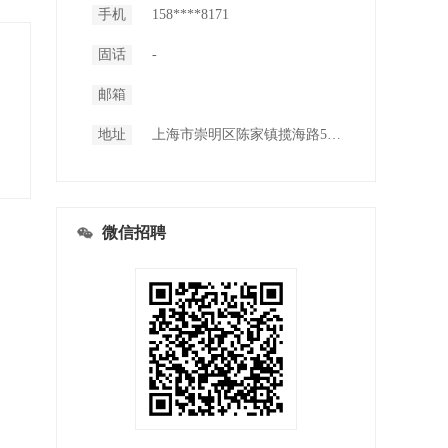
手机
158****8171
固话
-
邮箱
地址
上海市崇明区陈家镇揽海路55弄
微信招聘