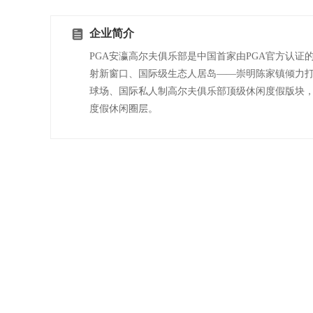
企业简介
PGA安瀛高尔夫俱乐部是中国首家由PGA官方认
射新窗口、国际级生态人居岛——崇明陈家镇倾力打
球场、国际私人制高尔夫俱乐部顶级休闲度假版块
度假休闲圈层。