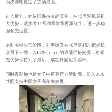
为决赛轮奠定了主动局面。
进入后九，她依旧保持冷静节奏，在13号洞抓鸟扩
大优势，紧接着14号洞背靠背再添红字，进一步稳
固领先位置。
来到关键收官阶段，刘宇婕又在16号洞精准把握机
会再下一城，以67杆（-5）的成绩强势完赛，将领
先优势保持到了最后，成功捧起冠军奖杯。
同时泰勒梅也是女子中巡赛官方赞助商，长久以来
共同支持中国女子高尔夫发展。