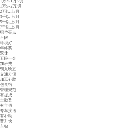
1万2~1万5/月
1万5~2万/月
2万以上/月
3千以上/月
5千以上/月
7千以上/月
职位亮点
不限
环境好
年终奖
双休
五险一金
加班费
朝九晚五
交通方便
加班补助
包食宿
管理规范
有提成
全勤奖
有年假
专车接送
有补助
晋升快
车贴