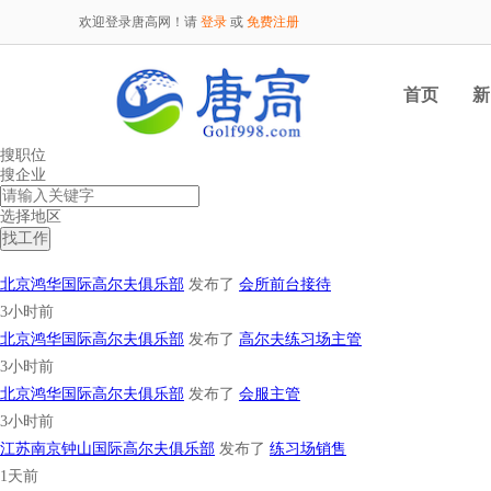
欢迎登录唐高网！请
登录
或
免费注册
首页
新
搜职位
搜企业
选择地区
分类搜索
北京鸿华国际高尔夫俱乐部
发布了
会所前台接待
3小时前
北京鸿华国际高尔夫俱乐部
发布了
高尔夫练习场主管
3小时前
北京鸿华国际高尔夫俱乐部
发布了
会服主管
3小时前
江苏南京钟山国际高尔夫俱乐部
发布了
练习场销售
1天前