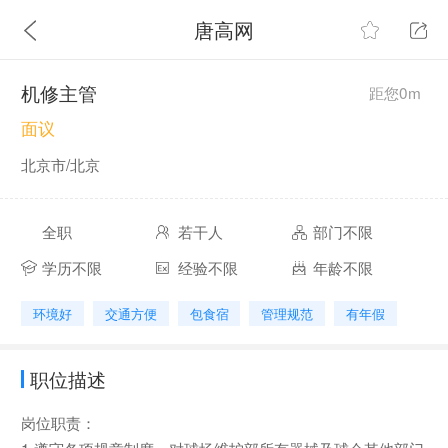
唐高网
机修主管
距您0m
面议
北京市/北京
全职
若干人
部门不限
学历不限
经验不限
年龄不限
环境好
交通方便
包食宿
管理规范
有年假
职位描述
岗位职责：
1.遵守各项规章制度，对球场维护部所有器械及球会其他部门