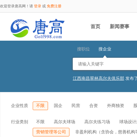
欢迎登录唐高网！请
登录
或
免费注册
首页
新闻赛事
搜职位
搜企业
江西南昌翠林高尔夫俱乐部
发布
河北秦皇岛北戴河松石高尔夫俱乐
江西南昌翠林高尔夫俱乐部
发布
北京鸿华国际高尔夫俱乐部
发布
北京鸿华国际高尔夫俱乐部
发布
企业性质
不限
国企
民营
合资
外商独资
江苏南京钟山国际高尔夫俱乐部
杭州西湖高尔夫乡村俱乐部
发布
广东金立高尔夫体育发展有限公司
行业类别
不限
高尔夫球场
高尔夫练习场
球场设计
广东金立高尔夫体育发展有限公司
湖北省五乐台度假区有限公司
发
营销管理等公司
非盈利机构（含协会，慈善机构