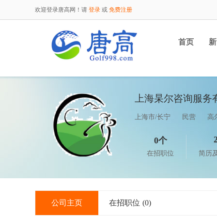
欢迎登录唐高网！请
登录
或
免费注册
首页
新
上海杲尔咨询服务
上海市/长宁
民营
高
0个
在招职位
简历
公司主页
在招职位
(0)