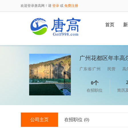
欢迎登录唐高网！请
登录
或
免费注册
首页
新
广州花都区年丰高
广东省/广州
民营
高
0个
在招职位
简历
公司主页
在招职位
(0)