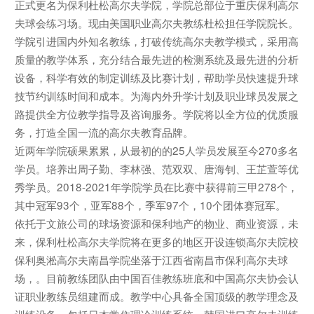
正式更名为保利杜松高尔夫学院，学院总部位于重庆保利高尔
夫球会练习场。现由美国职业高尔夫教练杜松担任学院院长。
学院引进国内外知名教练，打破传统高尔夫教学模式，采用高
质量的教学体系，充分结合最先进的检测系统及最先进的分析
设备，科学有效的制定训练及比赛计划，帮助学员快速提升球
技节约训练时间和成本。为海内外升学计划及职业球员发展之
路提供全方位教学指导及咨询服务。学院将以全方位的优质服
务，打造全国一流的高尔夫教育品牌。
近两年学院硕果累累，从最初的的25人学员发展至今270多名
学员。培养出周子勤、李林强、范双双、唐海钊、王芷萱等优
秀学员。2018-2021年学院学员在比赛中获得前三甲278个，
其中冠军93个，亚军88个，季军97个，10个团体赛冠军。
依托于文旅公司的球场资源和保利地产的物业、商业资源，未
来，保利杜松高尔夫学院将在更多的地区开设连锁高尔夫院校
保利奥淞高尔夫南昌学院坐落于江西省南昌市保利高尔夫球
场，。目前教练团队由中国百佳教练班底和中国高尔夫协会认
证职业教练员组建而成。教学中心具备全国顶级的教学理念及
训练设备、包括日本常住理论训练系统、韩国进口高尔夫训练