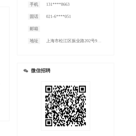
手机
131****8663
固话
021-6****051
邮箱
地址
上海市松江区振业路202号9号楼418室
微信招聘