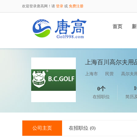
欢迎登录唐高网！请
登录
或
免费注册
首页
新
上海百川高尔夫用
上海市
民营
高尔夫
1
0个
在招职位
简历
公司主页
在招职位
(0)