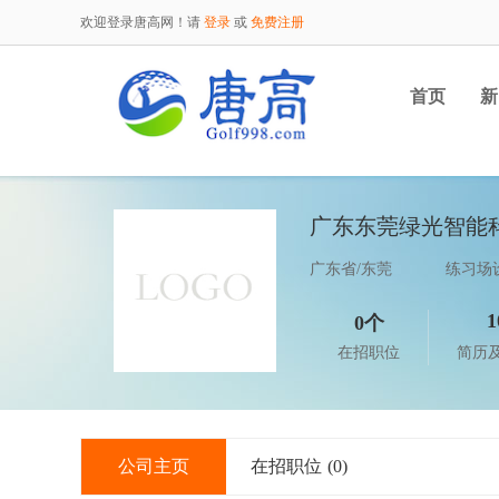
欢迎登录唐高网！请
登录
或
免费注册
首页
新
广东东莞绿光智能
广东省/东莞
练习场
1
0个
在招职位
简历
公司主页
在招职位
(0)