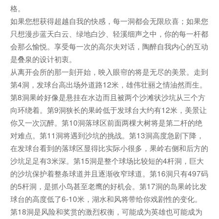
格。
如果您想获得超越自我的快感，每一洞都会无限欣喜；如果您
只想漫步蓝天白云、绿地白沙、轻溪细声之中，你的每一杆都
会那么愉悦。享受每一次的高尔夫对话，陶醉自我内心的互动
是叠泉的设计初衷。
从离开会所的那一刻开始，映入眼帘的将是无尽的美景。走到
第4洞，发球台高出场外道路12米，雄伟壮丽之情油然而生。
第8洞果岭好像是悬挂在水边而且被两个沙滩状沙坑从三个方
向环绕着。第9洞狭长的果岭低于发球台大约有12米，美景让
你又一次沉醉。第10洞落球区前面两棵大树将是第二杆的绝
对难点。第11洞将遇到沙坑的挑战。第13洞高度急剧下降，
在发球台看到的落球区显得比实际小很多，果岭右侧和后方的
沙坑足足有3米深。第15洞是整个球场比较短的4杆洞，巨大
的沙坑保护着整条球道并且逐渐收窄球道。第16洞只有497码
的5杆洞，是抓小鸟甚至老鹰的好机会。第17洞的岛果岭比发
球台的高度低了6-10米，湖水和风将带给你戏剧性的变化。
第18洞是风险和奖赏的激烈权衡，可能成为英雄也可能成为