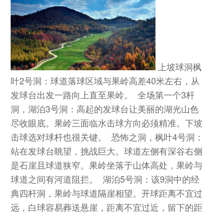
上坡球洞枫
叶2号洞：球道落球区域与果岭高差40米左右，从
发球台出发一路向上直至果岭。
全场第一个3杆
洞，湖泊3号洞：高起的发球台让美丽的湖光山色
尽收眼底。果岭三面临水击球方向必须精准。下坡
击球选对球杆也很关键。
恐怖之洞，枫叶4号洞：
站在发球台眺望，挑战巨大。球道左侧有深谷右侧
是石崖且球道狭窄。果岭坐落于山体高处，果岭与
球道之间有河道阻拦。
湖泊5号洞：该9洞中的经
典四杆洞，果岭与球道隔崖相望。开球距离不宜过
远，白球容易葬送悬崖，距离不宜过近，留下的距