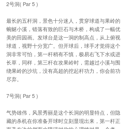
2号洞( Par 5 )
最长的五杆洞，景色十分迷人，贯穿球道与果岭的
蜿蜒小溪，错落有致的巨石与木桥，构成了一幅优
美的田园画。发球台是这一洞的制高点，从上俯视
球道，视野十分宽广。但开球后，球手才觉得这个
洞非常可怕，第一杆稍有不慎，极易右飞下水或进
长草，同样，第三杆在攻果岭时，需越过小溪与围
绕果岭的沙坑，没有高超的挖起杆功力，你会前功
尽弃。
7号洞( Par 5 )
气势雄伟，风景秀丽是这个长洞的明显特点，但隐
藏的杀机在你准备开球时立刻显现出来，第一杆正
面及右边的侧面水障碍对你的心理绝对是一个考