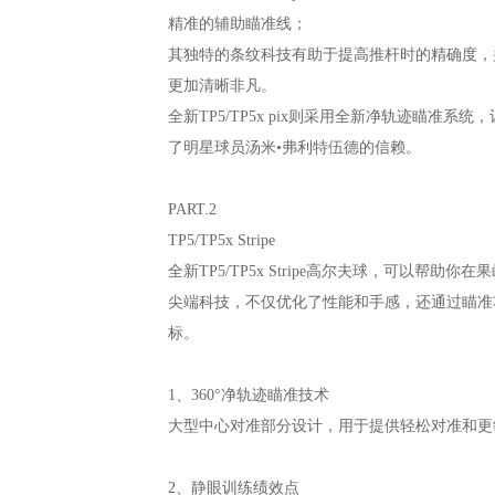
精准的辅助瞄准线；
其独特的条纹科技有助于提高推杆时的精确度，
更加清晰非凡。
全新TP5/TP5x pix则采用全新净轨迹瞄准
了明星球员汤米•弗利特伍德的信赖。
PART.2
TP5/TP5x Stripe
全新TP5/TP5x Stripe高尔夫球，可以帮
尖端科技，不仅优化了性能和手感，还通过瞄准
标。
1、360°净轨迹瞄准技术
大型中心对准部分设计，用于提供轻松对准和更
2、静眼训练绩效点