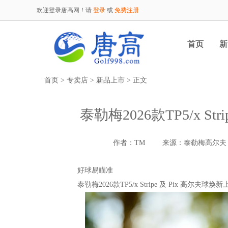
欢迎登录唐高网！请
登录
或
免费注册
首页
新
首页
>
专卖店
>
新品上市
> 正文
泰勒梅2026款TP5/x S
作者：TM
来源：泰勒梅高尔夫
好球易瞄准
泰勒梅2026款TP5/x Stripe 及 Pix 高尔夫球焕