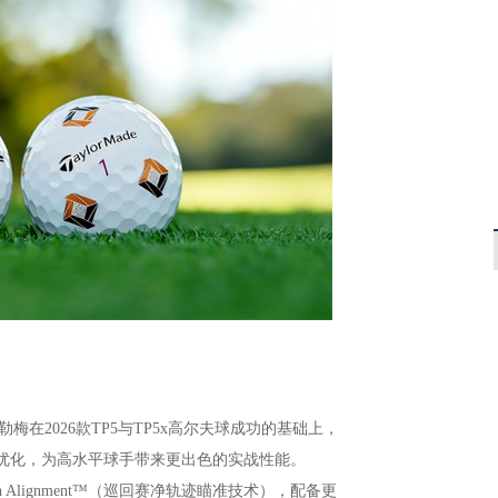
在2026款TP5与TP5x高尔夫球成功的基础上，
新工程优化，为高水平球手带来更出色的实战性能。
earPath Alignment™（巡回赛净轨迹瞄准技术），配备更