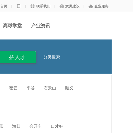
站首页
|
|
联系我们
|
意见建议
|
企业服务
高球学堂
产业资讯
分类搜索
沟
密云
平谷
石景山
顺义
班
海归
会开车
口才好