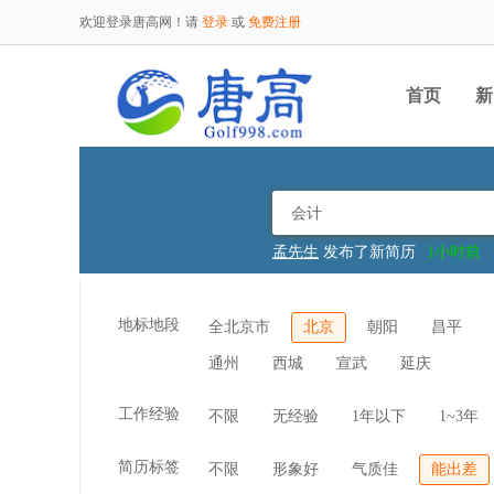
欢迎登录唐高网！请
登录
或
免费注册
首页
新
孟先生
发布了新简历
1小时前
郑先生
发布了新简历
1小时前
闫先生
发布了新简历
1小时前
雷女士
发布了新简历
1天前
地标地段
全北京市
北京
朝阳
昌平
范先生
发布了新简历
1天前
崔女士
发布了新简历
1天前
通州
西城
宣武
延庆
田先生
发布了新简历
2天前
毛先生
发布了新简历
2天前
蔡先生
发布了新简历
15分钟前
工作经验
不限
无经验
1年以下
1~3年
陈女士
发布了新简历
16分钟前
简历标签
不限
形象好
气质佳
能出差