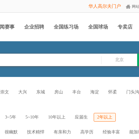
华人高尔夫门户
网
闻赛事
企业招聘
全国练习场
全国球场
专卖店
北京
崇文
大兴
东城
房山
丰台
海淀
怀柔
门头
3~5年
5~10年
10年以上
应届生
2年以上
很幽默
技术精悍
有亲和力
高学历
经验丰富
能加