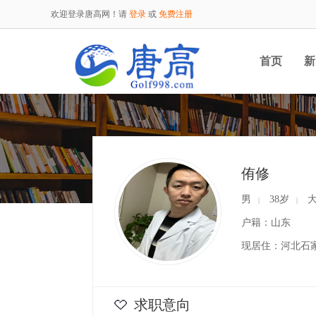
欢迎登录唐高网！请
登录
或
免费注册
首页
新
侑修
男
38岁
大
|
|
户籍：山东
现居住：河北石
求职意向