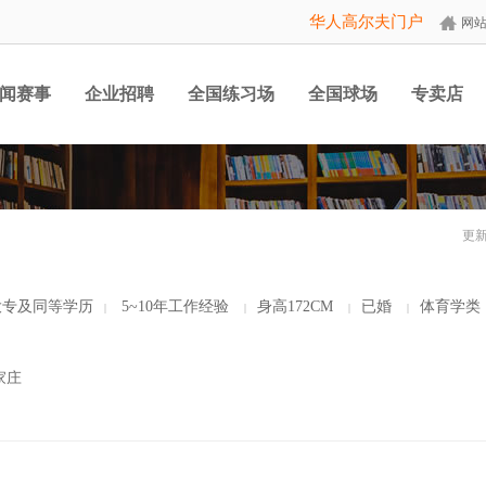
华人高尔夫门户
网
闻赛事
企业招聘
全国练习场
全国球场
专卖店
更新
专及同等学历
5~10年工作经验
身高172CM
已婚
体育学类
|
|
|
|
家庄