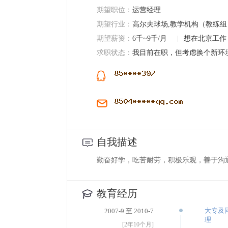
期望职位：
运营经理
期望行业：
高尔夫球场,教学机构（教练
期望薪资：
6千~9千/月
|
想在北京工作
求职状态：
我目前在职，但考虑换个新环
自我描述
勤奋好学，吃苦耐劳，积极乐观，善于沟
教育经历
大专及
2007-9 至 2010-7
理
[2年10个月]