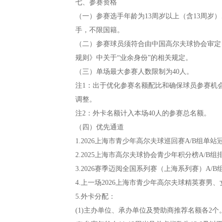
七、参赛资格
（一）参赛选手年龄为13周岁以上（含13周岁）
手，不限国籍。
（二）参赛球员须符合由中国高尔夫球协会审定，
规则》中关于“业余身份”的相关规定。
（三）单场最大参赛人数限制为40人。
注1：出于优化参赛名额配比和确保球员参赛机
调整。
注2：外卡名额计入本场40人的参赛总名额。
（四）优先通道
1.2026上海市青少年高尔夫球巡回赛A/B组单站
2.2025上海市高尔夫球协会青少年积分榜A/B组
3.2026赛季迈阅全国系列赛（上海系列赛）A/
4.上一场2026上海市青少年高尔夫球精英赛男、
5.外卡分配：
(1)主办单位、承办单位及赞助商推荐名额各2个