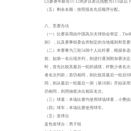
(2)参赛年龄在11-12周岁且差点指数为13.
（五）剩余名额：按照报名先后顺序分配。
八、竞赛办法
（一）比赛采用由中国高尔夫球协会审定，The
则》，以及赛事组委会所制定的当地规则和竞赛
（二）本赛事为三轮54洞个人比杆赛，根据各
前。如第一名出现并列，则进行逐洞附加赛决定
时，首先比较其最后一轮的成绩，杆数少者名次
者名次列前；若仍相同，则比较其最后一轮后9洞
同，则从最后一轮最后一洞（第18洞）开始采
仍相同，则用抽签决出相应名次。
（三）球童：本场比赛均使用球场球童，小费由
（四）球车：本场比赛使用球车。
（五）发球台
蓝色发球台：男子组