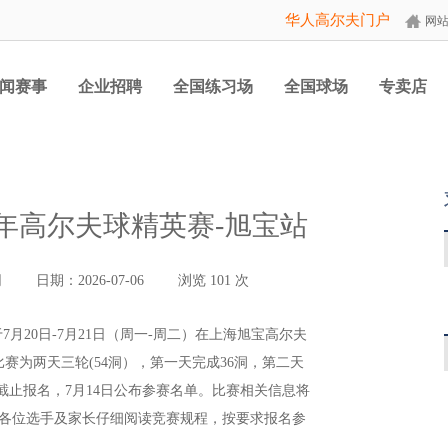
华人高尔夫门户
网
闻赛事
企业招聘
全国练习场
全国球场
专卖店
少年高尔夫球精英赛-旭宝站
网
日期：2026-07-06
浏览
101
次
7月20日-7月21日（周一-周二）在上海旭宝高尔夫
赛为两天三轮(54洞），第一天完成36洞，第二天
00截止报名，7月14日公布参赛名单。比赛相关信息将
各位选手及家长仔细阅读竞赛规程，按要求报名参