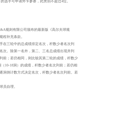
0及以下的选手可申请外卡参赛，此类别不超过4位。
R&A规则有限公司颁布的最新版《高尔夫球规
规程补充条款。
选手在三轮中的总成绩排定名次，杆数少者名次列
名次。除第一名外，第二、三名总成绩出现并列
列前；若仍相同，则比较其第二轮的成绩，杆数少
（10-18洞）的成绩，杆数少者名次列前；若仍相
用逐洞倒计数方式决定名次，杆数少者名次列前。若
球员自理。