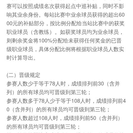
赛可以按照成绩名次获得起点中巡补贴，同时不影
响其业余身份。每站比赛中业余球员获得的超出60
00元的补贴部分，按比例分配给当站比赛中的获奖
职业球员（含教练）。如获奖球员均为业余球员，
则剩余奖金将100%分配给未获得任何奖金的已晋
级职业球员，具体分配比例将根据职业球员人数实
时计算导出。
(二）晋级规定
参赛人数少于等于78人时，成绩排列前30（含并
列）的所有球员均可晋级到第三轮；
参赛人数多于78人少于等于108人时，成绩排列前4
0（含并列）的所有球员均可晋级到第三轮；
参赛人数超过108人时，成绩排列前50（含并列）
的所有球员均可晋级到第三轮；