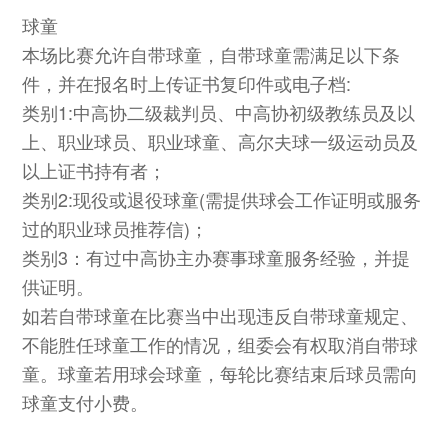
球童
本场比赛允许自带球童，自带球童需满足以下条
件，并在报名时上传证书复印件或电子档:
类别1:中高协二级裁判员、中高协初级教练员及以
上、职业球员、职业球童、高尔夫球一级运动员及
以上证书持有者；
类别2:现役或退役球童(需提供球会工作证明或服务
过的职业球员推荐信)；
类别3：有过中高协主办赛事球童服务经验，并提
供证明。
如若自带球童在比赛当中出现违反自带球童规定、
不能胜任球童工作的情况，组委会有权取消自带球
童。球童若用球会球童，每轮比赛结束后球员需向
球童支付小费。