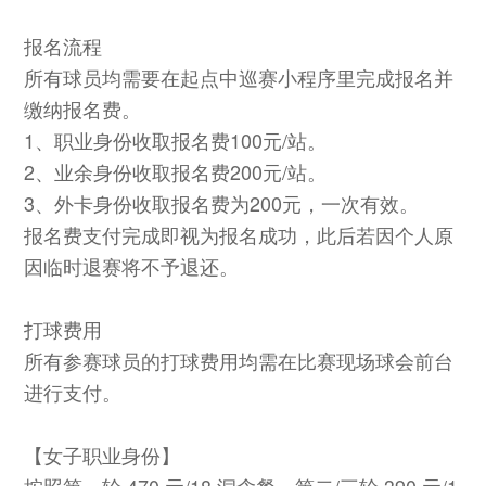
报名流程
所有球员均需要在起点中巡赛小程序里完成报名并
缴纳报名费。
1、职业身份收取报名费100元/站。
2、业余身份收取报名费200元/站。
3、外卡身份收取报名费为200元，一次有效。
报名费支付完成即视为报名成功，此后若因个人原
因临时退赛将不予退还。
打球费用
所有参赛球员的打球费用均需在比赛现场球会前台
进行支付。
【女子职业身份】
按照第一轮 470 元/18 洞含餐，第二/三轮 390 元/1