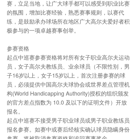
赛，立足当地，让广大球手都可以感受到职业比赛
的氛围，增加比赛经验，熟悉赛事规则，以赛代
练，是鼓励承办球场所在地区广大高尔夫爱好者积
极参与的一项卓越赛事创举。
参赛资格
起点中巡赛参赛资格将对所有女子职业高尔夫运动
员，女子高尔夫教练员、业余球员（不限性别，男
子16岁以上，女子15岁以上，首次注册参赛的球
员，必须提供中国高尔夫球协会或世界差点管理机
构(World Handicapping Authority)授权的组织颁发
的官方差点指数为 10.0 及以下的证明文件）开放
报名。
起点中巡赛不接受男子职业球员或男子职业教练员
报名参赛。如赛中或赛后经核实确认球员隐瞒身份
参赛，将被取消参赛资格和追回赛事奖金。