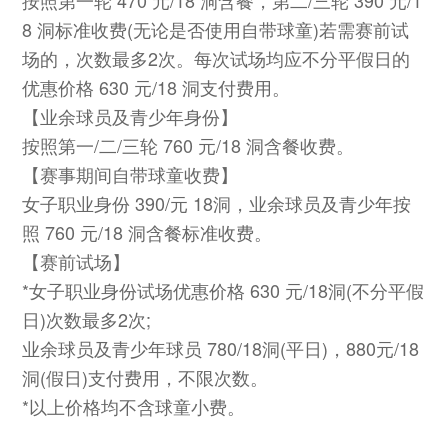
8 洞标准收费(无论是否使用自带球童)若需赛前试
场的，次数最多2次。每次试场均应不分平假日的
优惠价格 630 元/18 洞支付费用。
【业余球员及青少年身份】
按照第一/二/三轮 760 元/18 洞含餐收费。
【赛事期间自带球童收费】
女子职业身份 390/元 18洞，业余球员及青少年按
照 760 元/18 洞含餐标准收费。
【赛前试场】
*女子职业身份试场优惠价格 630 元/18洞(不分平假
日)次数最多2次;
业余球员及青少年球员 780/18洞(平日)，880元/18
洞(假日)支付费用，不限次数。
*以上价格均不含球童小费。