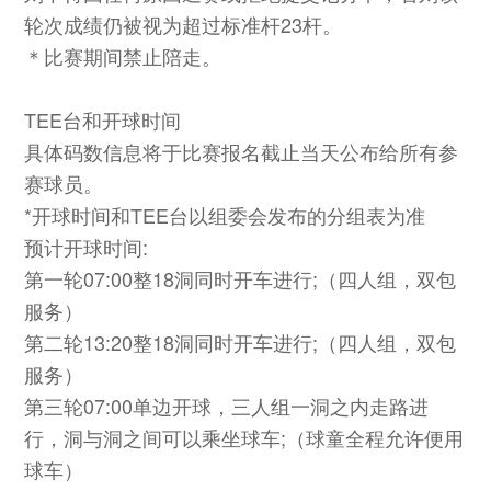
轮次成绩仍被视为超过标准杆23杆。
＊比赛期间禁止陪走。
TEE台和开球时间
具体码数信息将于比赛报名截止当天公布给所有参
赛球员。
*开球时间和TEE台以组委会发布的分组表为准
预计开球时间:
第一轮07:00整18洞同时开车进行;（四人组，双包
服务）
第二轮13:20整18洞同时开车进行;（四人组，双包
服务）
第三轮07:00单边开球，三人组一洞之内走路进
行，洞与洞之间可以乘坐球车;（球童全程允许便用
球车）