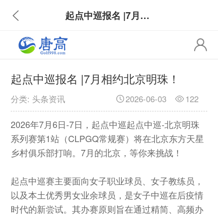
起点中巡报名 |7月相约北京明珠！
起点中巡报名 |7月相约北京明珠！
分类: 头条资讯
2026-06-03
122
2026年7月6日-7日，起点中巡起点中巡-北京明珠
系列赛第1站（CLPGQ常规赛）将在北京东方天星
乡村俱乐部打响。7月的北京，等你来挑战！
起点中巡赛主要面向女子职业球员、女子教练员，
以及本土优秀男女业余球员，是女子中巡在后疫情
时代的新尝试。其办赛原则旨在通过精简、高频办