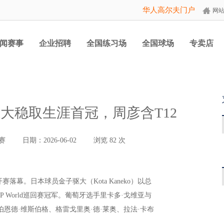
华人高尔夫门户
网
闻赛事
企业招聘
全国练习场
全国球场
专卖店
大稳取生涯首冠，周彦含T12
赛
日期：2026-06-02
浏览
82
次
开赛落幕。日本球员金子驱大（Kota Kaneko）以总
个DP World巡回赛冠军。葡萄牙选手里卡多·戈维亚与
伯恩德·维斯伯格、格雷戈里奥·德·莱奥、拉法·卡布