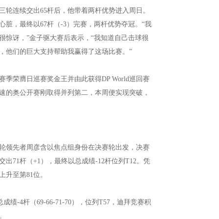
三轮连续交出65杆后，他带着两杆优势进入周日。
心脏，最终以67杆（-3）完赛，两杆优势夺冠。“我
很惊讶，”金子驱大赛后表示，“我知道自己击球很
，他们的巨大支持帮助我赢得了这场比赛。”
季荣膺日巡赛奖金王并由此获得DP World巡回赛
在速的奥公开赛刚取得并列第二，本周便实现突破，
轮领先者周彦含以焦点组身份在决赛轮出发，决赛
71杆（+1），最终以总成绩-12杆位列T12。凭
上升至第81位。
-4杆（69-66-71-70），位列T57，迪拜竞赛积
。