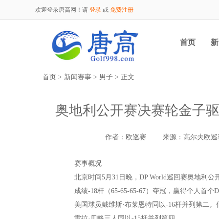
欢迎登录唐高网！请
登录
或
免费注册
首页
新
首页
>
新闻赛事
>
男子
> 正文
奥地利公开赛决赛轮金子驱
作者：欧巡赛
来源：高尔夫欧巡
赛事概况
北京时间5月31日晚，DP World巡回赛奥地利公
成绩-18杆（65-65-65-67）夺冠，赢得个人首
美国球员戴维斯·布莱恩特同以-16杆并列第二。
雷拉·贝略三人同以-15杆并列第四。