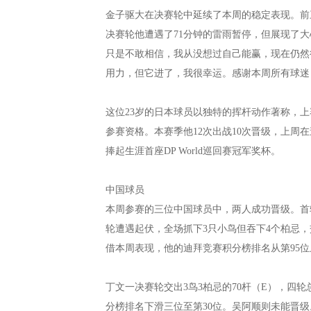
金子驱大在决赛轮中延续了本周的稳定表现。前
决赛轮他遭遇了71分钟的雷雨暂停，但展现了大
只是不敢相信，我从没想过自己能赢，现在仍然
用力，但它进了，我很幸运。感谢本周所有球迷
这位23岁的日本球员以独特的挥杆动作著称，上赛
参赛资格。本赛季他12次出战10次晋级，上周
捧起生涯首座DP World巡回赛冠军奖杯。
中国球员
本周参赛的三位中国球员中，两人成功晋级。首
轮遭遇起伏，全场抓下3只小鸟但吞下4个柏忌，交出
借本周表现，他的迪拜竞赛积分榜排名从第95位
丁文一决赛轮交出3鸟3柏忌的70杆（E），四轮总成绩
分榜排名下滑三位至第30位。吴阿顺则未能晋级