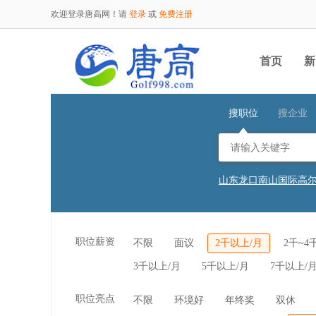
欢迎登录唐高网！请
登录
或
免费注册
首页
新
搜职位
搜企业
山东龙口南山国际高
山东龙口南山国际高
江苏南京钟山国际高
杭州西湖高尔夫乡村
广东金立高尔夫体育
职位薪资
不限
面议
2千以上/月
2千~4
广东金立高尔夫体育
湖北省五乐台度假区
3千以上/月
5千以上/月
7千以上/
山东龙口南山国际高
山东龙口南山国际高
山东龙口南山国际高
职位亮点
不限
环境好
年终奖
双休