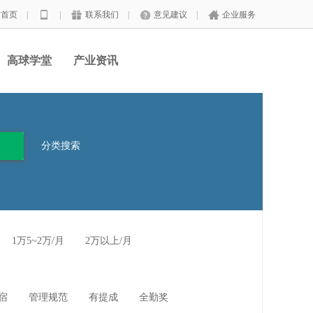
站首页
|
|
联系我们
|
意见建议
|
企业服务
高球学堂
产业资讯
分类搜索
1万5~2万/月
2万以上/月
宿
管理规范
有提成
全勤奖