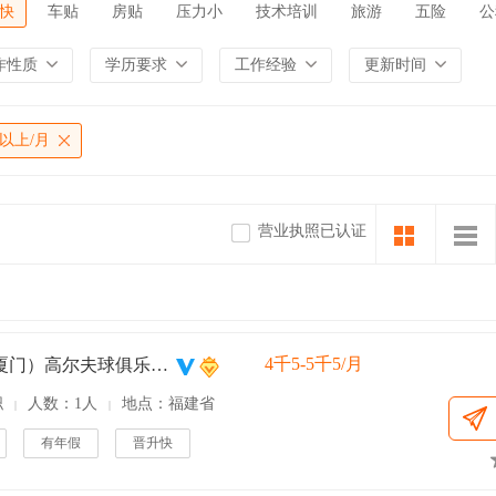
快
车贴
房贴
压力小
技术培训
旅游
五险
公
作性质
学历要求
工作经验
更新时间
千以上/月
营业执照已认证
4千5-5千5/月
凯歌（厦门）高尔夫球俱乐部有限公司
职
人数：1人
地点：福建省
|
|
有年假
晋升快