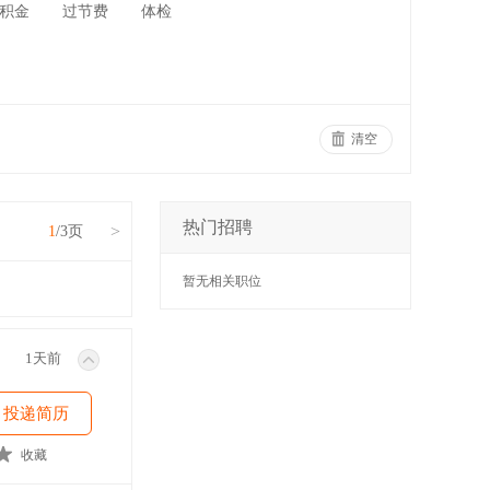
积金
过节费
体检
清空
热门招聘
>
1
/3页
暂无相关职位
1天前
投递简历
收藏