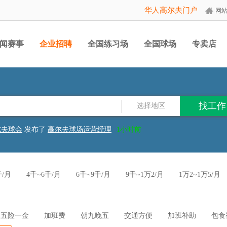
华人高尔夫门户
网
闻赛事
企业招聘
全国练习场
全国球场
专卖店
选择地区
尔夫球会
发布了
高尔夫业务员
1小时前
尔夫球会
发布了
高尔夫运营总监
1小时前
尔夫俱乐部
发布了
练习场销售
2天前
俱乐部
发布了
巡场员
2026-07-30
发展有限公司
发布了
餐厅主管
2026-07-28
千/月
4千~6千/月
6千~9千/月
9千~1万2/月
1万2~1万5/月
发展有限公司
发布了
草坪剪草工
2026-07-28
有限公司
发布了
淮阳菜、潮州菜厨师
2026-07-23
月
尔夫球会
发布了
草坪经理
1小时前
尔夫球会
发布了
高尔夫销售总监
1小时前
尔夫球会
发布了
高尔夫球场运营经理
1小时前
五险一金
加班费
朝九晚五
交通方便
加班补助
包食