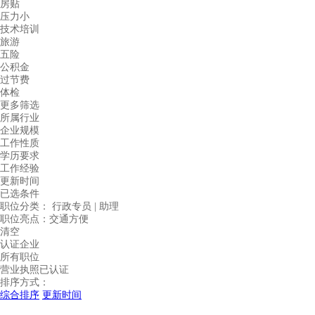
房贴
压力小
技术培训
旅游
五险
公积金
过节费
体检
更多筛选
所属行业
企业规模
工作性质
学历要求
工作经验
更新时间
已选条件
职位分类：
行政专员 | 助理
职位亮点：
交通方便
清空
认证企业
所有职位
营业执照已认证
排序方式：
综合排序
更新时间