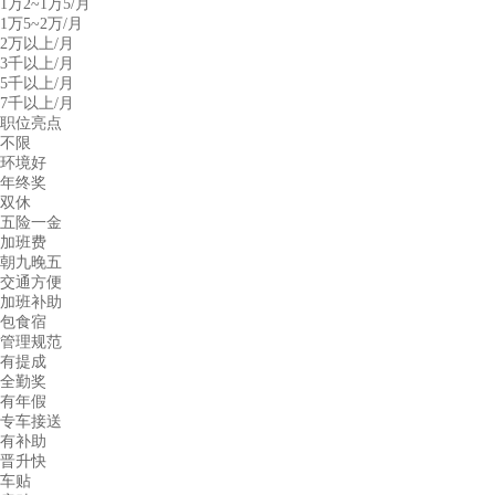
1万2~1万5/月
1万5~2万/月
2万以上/月
3千以上/月
5千以上/月
7千以上/月
职位亮点
不限
环境好
年终奖
双休
五险一金
加班费
朝九晚五
交通方便
加班补助
包食宿
管理规范
有提成
全勤奖
有年假
专车接送
有补助
晋升快
车贴