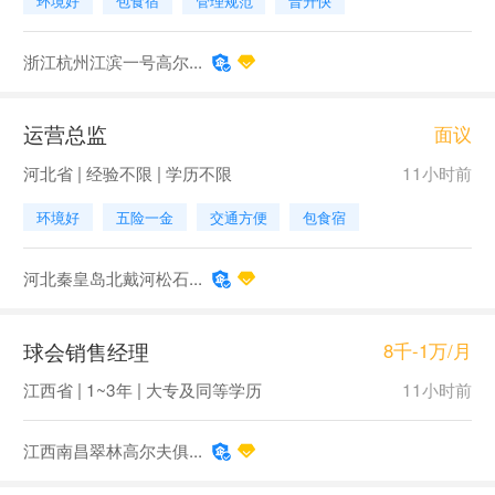
环境好
包食宿
管理规范
晋升快
浙江杭州江滨一号高尔...
运营总监
面议
河北省 | 经验不限 | 学历不限
11小时前
环境好
五险一金
交通方便
包食宿
河北秦皇岛北戴河松石...
球会销售经理
8千-1万/月
江西省 | 1~3年 | 大专及同等学历
11小时前
江西南昌翠林高尔夫俱...