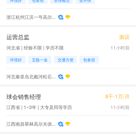
环境好
包食宿
管理规范
晋升快
浙江杭州江滨一号高尔...
运营总监
面议
河北省 | 经验不限 | 学历不限
11小时前
环境好
五险一金
交通方便
包食宿
河北秦皇岛北戴河松石...
球会销售经理
8千-1万/月
江西省 | 1~3年 | 大专及同等学历
11小时前
江西南昌翠林高尔夫俱...