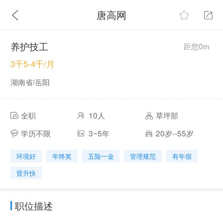
唐高网
养护技工
距您0m
3千5-4千/月
湖南省/岳阳
全职
10人
草坪部
学历不限
3~5年
20岁--55岁
环境好
年终奖
五险一金
管理规范
有年假
晋升快
职位描述