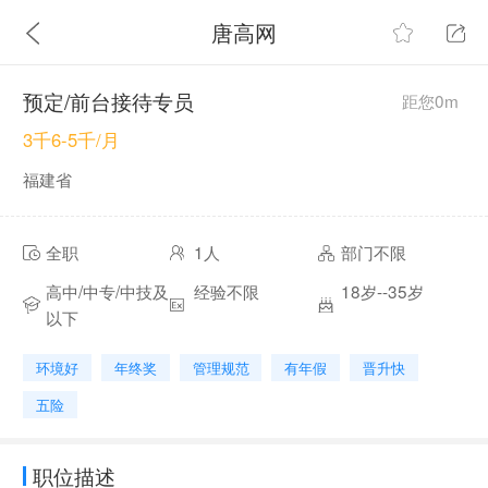
唐高网
预定/前台接待专员
距您0m
3千6-5千/月
福建省
全职
1人
部门不限
高中/中专/中技及
经验不限
18岁--35岁
以下
环境好
年终奖
管理规范
有年假
晋升快
五险
职位描述