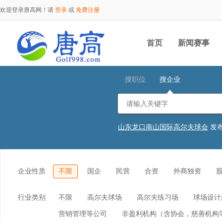
欢迎登录唐高网！请
登录
或
免费注册
首页
新闻赛事
搜职位
搜企业
山东龙口南山国际高尔夫球会
发
山东龙口南山国际高尔夫球会
发
山东龙口南山国际高尔夫球会
发
山东龙口南山国际高尔夫球会
发
山东龙口南山国际高尔夫球会
发
企业性质
不限
国企
民营
合资
外商独资
江苏南京钟山国际高尔夫俱乐部
杭州西湖高尔夫乡村俱乐部
发布
广东金立高尔夫体育发展有限公司
行业类别
不限
高尔夫球场
高尔夫练习场
球场设计
广东金立高尔夫体育发展有限公司
湖北省五乐台度假区有限公司
发
营销管理等公司
非盈利机构（含协会，慈善机构