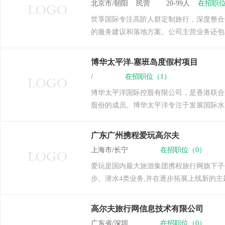
北京市/朝阳 民营 20-99人
在招职位
世享国际专注高阶人群定制旅行，深度整合
的服务建议和落地方案。公司主营业务还包括
博华太平洋-塞班岛度假村项目
/
在招职位（1）
博华太平洋国际控股有限公司，是香港联合
股份的成员。博华太平洋专注于发展国际水
广东广州携程爱玩高尔夫
上海市/长宁
在招职位（0）
爱玩是国内最大旅游集团携程旅行网旗下子
步、潜水4类业务,并在逐步拓展上线新的主
高尔夫旅行网信息技术有限公司
广东省/深圳
在招职位（0）